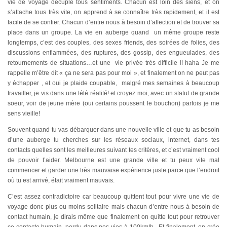
vie de voyage décuple tous sentiments. Chacun est loin des siens, et on
s’attache tous très vite, on apprend à se connaître très rapidement, et il est
facile de se confier. Chacun d’entre nous à besoin d’affection et de trouver sa
place dans un groupe. La vie en auberge quand un même groupe reste
longtemps, c’est des couples, des sexes friends, des soirées de folies, des
discussions enflammées, des ruptures, des gossip, des engueulades, des
retournements de situations…et une vie privée très difficile !! haha Je me
rappelle m’être dit « ça ne sera pas pour moi », et finalement on ne peut pas
y échapper , et oui je plaide coupable, malgré mes semaines à beaucoup
travailler, je vis dans une télé réalité! et croyez moi, avec un statut de grande
soeur, voir de jeune mère (oui certains poussent le bouchon) parfois je me
sens vieille!
Souvent quand tu vas débarquer dans une nouvelle ville et que tu as besoin
d’une auberge tu cherches sur les réseaux sociaux, internet, dans tes
contacts quelles sont les meilleures suivant tes critères, et c’est vraiment cool
de pouvoir t’aider. Melbourne est une grande ville et tu peux vite mal
commencer et garder une très mauvaise expérience juste parce que l’endroit
où tu est arrivé, était vraiment mauvais.
C’est assez contradictoire car beaucoup quittent tout pour vivre une vie de
voyage donc plus ou moins solitaire mais chacun d’entre nous à besoin de
contact humain, je dirais même que finalement on quitte tout pour retrouver