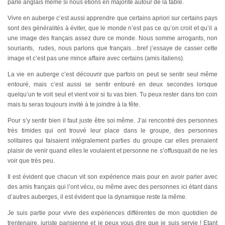
parlé anglais même si nous étions en majorité autour de la table.
Vivre en auberge c’est aussi apprendre que certains apriori sur certains pays
sont des généralités à éviter, que le monde n’est pas ce qu’on croit et qu’il a
une image des français assez dure ce monde. Nous somme arrogants, non
souriants, rudes, nous parlons que français…bref j’essaye de casser cette
image et c’est pas une mince affaire avec certains (amis italiens).
La vie en auberge c’est découvrir que parfois on peut se sentir seul même
entouré, mais c’est aussi se sentir entouré en deux secondes lorsque
quelqu’un te voit seul et vient voir si tu vas bien. Tu peux rester dans ton coin
mais tu seras toujours invité à te joindre à la fête.
Pour s’y sentir bien il faut juste être soi même. J’ai rencontré des personnes
très timides qui ont trouvé leur place dans le groupe, des personnes
solitaires qui faisaient intégralement parties du groupe car elles prenaient
plaisir de venir quand elles le voulaient et personne ne s’offusquait de ne les
voir que très peu.
Il est évident que chacun vit son expérience mais pour en avoir parler avec
des amis français qui l’ont vécu, ou même avec des personnes ici étant dans
d’autres auberges, il est évident que la dynamique reste la même.
Je suis partie pour vivre des expériences différentes de mon quotidien de
trentenaire, juriste parisienne et je peux vous dire que je suis servie ! Etant