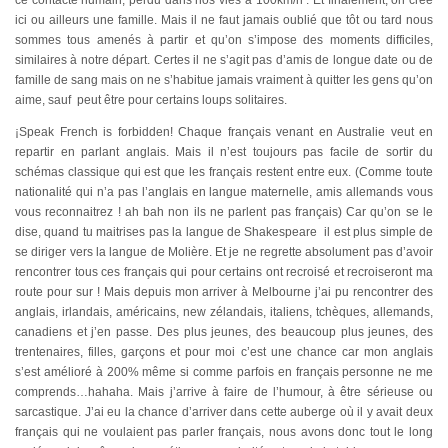
ce contacte humain, perdu dans nos vies à 100km/h . Et finalement, on crée
ici ou ailleurs une famille. Mais il ne faut jamais oublié que tôt ou tard nous
sommes tous amenés à partir et qu’on s’impose des moments difficiles,
similaires à notre départ. Certes il ne s’agit pas d’amis de longue date ou de
famille de sang mais on ne s’habitue jamais vraiment à quitter les gens qu’on
aime, sauf peut être pour certains loups solitaires.
¡Speak French is forbidden! Chaque français venant en Australie veut en
repartir en parlant anglais. Mais il n’est toujours pas facile de sortir du
schémas classique qui est que les français restent entre eux. (Comme toute
nationalité qui n’a pas l’anglais en langue maternelle, amis allemands vous
vous reconnaitrez ! ah bah non ils ne parlent pas français) Car qu’on se le
dise, quand tu maitrises pas la langue de Shakespeare il est plus simple de
se diriger vers la langue de Molière. Et je ne regrette absolument pas d’avoir
rencontrer tous ces français qui pour certains ont recroisé et recroiseront ma
route pour sur ! Mais depuis mon arriver à Melbourne j’ai pu rencontrer des
anglais, irlandais, américains, new zélandais, italiens, tchèques, allemands,
canadiens et j’en passe. Des plus jeunes, des beaucoup plus jeunes, des
trentenaires, filles, garçons et pour moi c’est une chance car mon anglais
s’est amélioré à 200% même si comme parfois en français personne ne me
comprends…hahaha. Mais j’arrive à faire de l’humour, à être sérieuse ou
sarcastique. J’ai eu la chance d’arriver dans cette auberge où il y avait deux
français qui ne voulaient pas parler français, nous avons donc tout le long