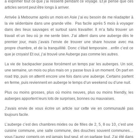
à exprimer tout ce que j’ai ressenti pendant ce voyage. Et je pense que ces
articles seront peut être longs à arriver.
Arrivée à Mebourne après un mois en Asie j’ai eu besoin de me réadapter à
la vie sédentaire dans une grande ville. Pas facile après 5 mois à voyager
dans des lieux sauvages et surtout sans travailler. Il m’a fallu trouver un
travail et un lieu où je me sente bien. J’ai atterri dans une auberge dès le
premier jour, mais j’avais l’envie de trouver une share housse avec ma
propre chambre, et de la tranquillité. Donc c’était temporaire…enfin c’est ce
que je croyais! Et oui, j’ai trouvé une Auberge pas comme les autres.
La vie de backpacker passe forcément un temps par les auberges. Un soir,
une semaine, un mois ou plus mais on y passe tous à un moment. On part en
road trip, puis on atterrit encore une fois dans une auberge. Certains partent
en ferme, puis reviennent en auberge le temps d’un weekend ou d’une nuit.
Plus ou moins grosses, plus où moins neuves, plus ou moins friendly, les
auberges apportent leurs lots de surprises, bonnes ou mauvaises.
J’avais envie de vous écrire un article sur cette vie en communauté pas
toujours facile.
L’auberge c’est des chambres mixtes ou de filles de 2, 5, 8 ou 10, c’est une
cuisine commune, une salle commune, des douches souvent communes…
vous l’aurez compris on est jamais tout seul, et on partage tout. J’ai été dans