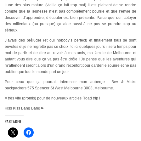
l’une des plus mature (vieille ça fait trop mal) il est plaisant de se rendre
compte que la jeunesse n’est pas complétement pourrie et que l’envie de
découvrir, d’apprendre, d’écouter est bien présente. Parce que oui, côtoyer
des milléniaux (ou presque) ça aide aussi à ne pas se prendre trop au
sérieux.
J’avais des préjuger (et oui nobody’s perfect) et finalement tous se sont
envolés et je ne regrette pas ce choix ! d’ici quelques jours il sera temps pour
moi de partir et de dire au revoir à mes amis, ma famille de Melbourne et
autant vous dire que ça va pas être drôle ! Je pense que les aventures qui
m’attendent seront alors d’un grand réconfort pour garder le sourire et ne pas
oublier que tout le monde part un jour.
Pour ceux que ça pourrait intéresser mon auberge : Bev & Micks
backpackers 575 Spencer St West Melbourne 3003, Melbourne.
A très vite (promis) pour de nouveaux articles Road trip !
Kiss Kiss Bang Bang💋
PARTAGER :