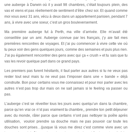
une auberge à Darwin où il y avait 98 chambres, c’était toujours plein, des
vas et viens et pas réellement de sentiment d’être chez soi. Et quand comme
moi vous avez 31 ans, vécu à deux dans un appartement parisien, pendant 7
ans, à vivre avec une soeur, c’est un gros bouleversement.
Ma première auberge fut à Perth, ma ville d’arrivée. Elle m’avait été
conseillée par un ami. Auberge connue par les français, j’y aie fait mes
premières rencontres de voyages. Et j’ai pu commencer à vivre cette vie où
tu peux voir des gens quelques jours, comme des semaines et puis plus rien.
J’ai pu également rencontrer des gens avec qui ça « crush » et tu sais que tu
vas les revoir quelque part dans ce grand pays.
Les premiers pas furent hésitants, il faut parler aux autres si tu ne veux pas
rester tout seul mais tu ne veut pas t’imposer dans une « bande » déjà
construite. Bon pour certains vous me connaissez et pour moi parler avec les
autres n’est pas trop dur mais on ne sait jamais si le feeling va passer ou
pas.
L’auberge c’est se réveiller tous les jours avec quelqu’un dans ta chambre,
parce qu’en vrai ce n’st pas vraiment ta chambre,, prendre ton petit déjeuner
avec du monde, râler parce que certains n’ont pas nettoyer la poêle après
utilisation, vouloir prendre sa douche mais ne pas pouvoir car toute les
douches sont prises…(jusque là vous me direz c’est comme vivre avec un