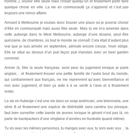
homme..), vouloir être seule mais croiser quelqu’un et finalement partir faire
quelque chose en ville. La vie en communauté ça s’apprend et c’est pas
toujours une mince affaire.
Arrivant à Melbourne je voulais donc trouver une place où je pourrai choisir
d’être en communauté mais aussi être seule. Mais la vie m’a amenée dans
cette auberge dans le West Melbourne, auberge d’une dizaine, peut être
quinzaine, de chambres, où tout le monde se connaît. Cela était d’autant plus
vrai que je suis arrivée en septembre, période encore creuse, hiver oblige.
Elle se situe au dessus d’un pub façon pub irlandais avec un beer garden
convivial.
Arriver là, être la seule française, avoir peur du jugement lorsque je parle
anglais… et finalement trouver une petite famille de l’autre bout du monde,
qui contrairement aux français, ne me reprennent qu’avec bienveillance et
non avec jugement, et bien ça aide à à se sentir à l’aise et à finalement
rester.
La vie en Auberge c’est une vie dans un soap américain, une telenovela, une
série B..et finalement une espèce de téléréalité sans caméra (ou presque,
faut bien surveiller cette bande de jeunes lorsque le gérant n’est pas là, on
parle de backpackers d’une vingtaine d’années en Australie quand même).
Tu vis avec les mêmes personnes, tu manges avec eux, tu sors avec eux… la