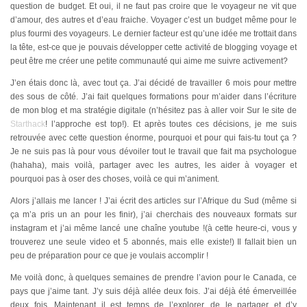
question de budget. Et oui, il ne faut pas croire que le voyageur ne vit que
d’amour, des autres et d’eau fraiche. Voyager c’est un budget même pour le
plus fourmi des voyageurs. Le dernier facteur est qu’une idée me trottait dans
la tête, est-ce que je pouvais développer cette activité de blogging voyage et
peut être me créer une petite communauté qui aime me suivre activement?
J’en étais donc là, avec tout ça. J’ai décidé de travailler 6 mois pour mettre
des sous de côté. J’ai fait quelques formations pour m’aider dans l’écriture
de mon blog et ma stratégie digitale (n’hésitez pas à aller voir Sur le site de
Starthack
! l’approche est top!). Et après toutes ces décisions, je me suis
retrouvée avec cette question énorme, pourquoi et pour qui fais-tu tout ça ?
Je ne suis pas là pour vous dévoiler tout le travail que fait ma psychologue
(hahaha), mais voilà, partager avec les autres, les aider à voyager et
pourquoi pas à oser des choses, voilà ce qui m’animent.
Alors j’allais me lancer ! J’ai écrit des articles sur l’Afrique du Sud (même si
ça m’a pris un an pour les finir), j’ai cherchais des nouveaux formats sur
instagram et j’ai même lancé une chaîne youtube !(à cette heure-ci, vous y
trouverez une seule video et 5 abonnés, mais elle existe!) Il fallait bien un
peu de préparation pour ce que je voulais accomplir !
Me voilà donc, à quelques semaines de prendre l’avion pour le Canada, ce
pays que j’aime tant. J’y suis déjà allée deux fois. J’ai déjà été émerveillée
deux fois. Maintenant il est temps de l’explorer, de le partager et d’y