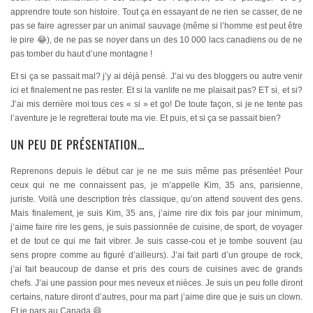
apprendre toute son histoire. Tout ça en essayant de ne rien se casser, de ne
pas se faire agresser par un animal sauvage (même si l’homme est peut être
le pire 😂), de ne pas se noyer dans un des 10 000 lacs canadiens ou de ne
pas tomber du haut d’une montagne !
Et si ça se passait mal? j’y ai déjà pensé. J’ai vu des bloggers ou autre venir
ici et finalement ne pas rester. Et si la vanlife ne me plaisait pas? ET si, et si?
J’ai mis derrière moi tous ces « si » et go! De toute façon, si je ne tente pas
l’aventure je le regretterai toute ma vie. Et puis, et si ça se passait bien?
UN PEU DE PRÉSENTATION…
Reprenons depuis le début car je ne me suis même pas présentée! Pour
ceux qui ne me connaissent pas, je m’appelle Kim, 35 ans, parisienne,
juriste. Voilà une description très classique, qu’on attend souvent des gens.
Mais finalement, je suis Kim, 35 ans, j’aime rire dix fois par jour minimum,
j’aime faire rire les gens, je suis passionnée de cuisine, de sport, de voyager
et de tout ce qui me fait vibrer. Je suis casse-cou et je tombe souvent (au
sens propre comme au figuré d’ailleurs). J’ai fait parti d’un groupe de rock,
j’ai fait beaucoup de danse et pris des cours de cuisines avec de grands
chefs. J’ai une passion pour mes neveux et nièces. Je suis un peu folle diront
certains, nature diront d’autres, pour ma part j’aime dire que je suis un clown.
Et je pars au Canada 😄.