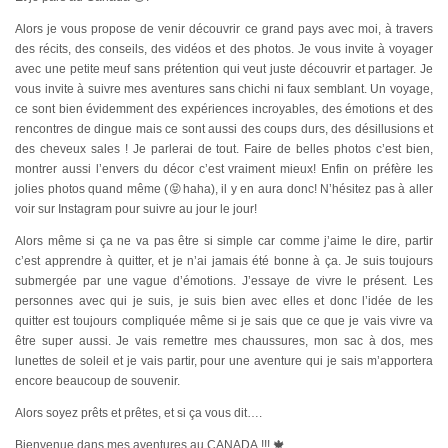
Alors je vous propose de venir découvrir ce grand pays avec moi, à travers
des récits, des conseils, des vidéos et des photos. Je vous invite à voyager
avec une petite meuf sans prétention qui veut juste découvrir et partager. Je
vous invite à suivre mes aventures sans chichi ni faux semblant. Un voyage,
ce sont bien évidemment des expériences incroyables, des émotions et des
rencontres de dingue mais ce sont aussi des coups durs, des désillusions et
des cheveux sales ! Je parlerai de tout. Faire de belles photos c’est bien,
montrer aussi l’envers du décor c’est vraiment mieux! Enfin on préfère les
jolies photos quand même (😝haha), il y en aura donc! N’hésitez pas à aller
voir sur Instagram pour suivre au jour le jour!
Alors même si ça ne va pas être si simple car comme j’aime le dire, partir
c’est apprendre à quitter, et je n’ai jamais été bonne à ça. Je suis toujours
submergée par une vague d’émotions. J’essaye de vivre le présent. Les
personnes avec qui je suis, je suis bien avec elles et donc l’idée de les
quitter est toujours compliquée même si je sais que ce que je vais vivre va
être super aussi. Je vais remettre mes chaussures, mon sac à dos, mes
lunettes de soleil et je vais partir, pour une aventure qui je sais m’apportera
encore beaucoup de souvenir.
Alors soyez prêts et prêtes, et si ça vous dit….
Bienvenue dans mes aventures au CANADA !!! 🍁