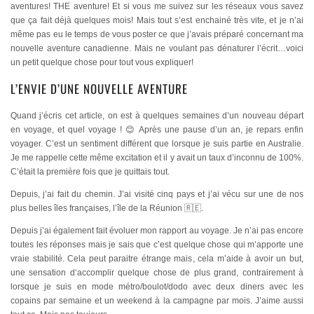
aventures! THE aventure! Et si vous me suivez sur les réseaux vous savez
que ça fait déjà quelques mois! Mais tout s’est enchainé très vite, et je n’ai
même pas eu le temps de vous poster ce que j’avais préparé concernant ma
nouvelle aventure canadienne. Mais ne voulant pas dénaturer l’écrit…voici
un petit quelque chose pour tout vous expliquer!
L’ENVIE D’UNE NOUVELLE AVENTURE
Quand j’écris cet article, on est à quelques semaines d’un nouveau départ
en voyage, et quel voyage ! 😊 Après une pause d’un an, je repars enfin
voyager. C’est un sentiment différent que lorsque je suis partie en Australie.
Je me rappelle cette même excitation et il y avait un taux d’inconnu de 100%.
C’était la première fois que je quittais tout.
Depuis, j’ai fait du chemin. J’ai visité cinq pays et j’ai vécu sur une de nos
plus belles îles françaises, l’île de la Réunion 🇷🇪.
Depuis j’ai également fait évoluer mon rapport au voyage. Je n’ai pas encore
toutes les réponses mais je sais que c’est quelque chose qui m’apporte une
vraie stabilité. Cela peut paraitre étrange mais, cela m’aide à avoir un but,
une sensation d‘accomplir quelque chose de plus grand, contrairement à
lorsque je suis en mode métro/boulot/dodo avec deux diners avec les
copains par semaine et un weekend à la campagne par mois. J’aime aussi