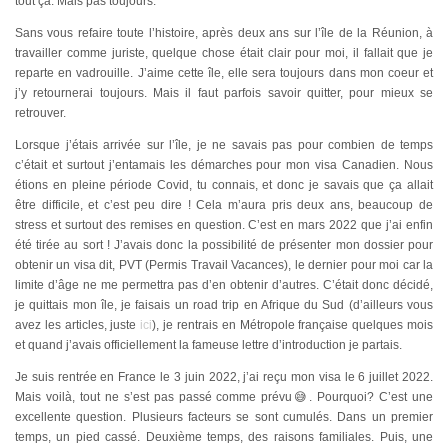
tout ça. Mais pas toujours.
Sans vous refaire toute l’histoire, après deux ans sur l’île de la Réunion, à
travailler comme juriste, quelque chose était clair pour moi, il fallait que je
reparte en vadrouille. J’aime cette île, elle sera toujours dans mon coeur et
j’y retournerai toujours. Mais il faut parfois savoir quitter, pour mieux se
retrouver.
Lorsque j’étais arrivée sur l’île, je ne savais pas pour combien de temps
c’était et surtout j’entamais les démarches pour mon visa Canadien. Nous
étions en pleine période Covid, tu connais, et donc je savais que ça allait
être difficile, et c’est peu dire ! Cela m’aura pris deux ans, beaucoup de
stress et surtout des remises en question. C’est en mars 2022 que j’ai enfin
été tirée au sort ! J’avais donc la possibilité de présenter mon dossier pour
obtenir un visa dit, PVT (Permis Travail Vacances), le dernier pour moi car la
limite d’âge ne me permettra pas d’en obtenir d’autres. C’était donc décidé,
je quittais mon île, je faisais un road trip en Afrique du Sud (d’ailleurs vous
avez les articles, juste
ici
), je rentrais en Métropole française quelques mois
et quand j’avais officiellement la fameuse lettre d’introduction je partais.
Je suis rentrée en France le 3 juin 2022, j’ai reçu mon visa le 6 juillet 2022.
Mais voilà, tout ne s’est pas passé comme prévu😅. Pourquoi? C’est une
excellente question. Plusieurs facteurs se sont cumulés. Dans un premier
temps, un pied cassé. Deuxième temps, des raisons familiales. Puis, une